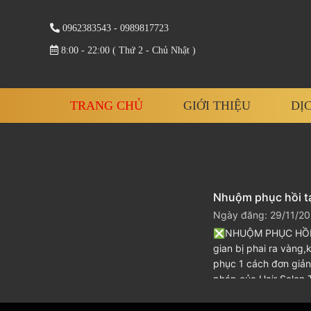
0962383543 - 0989817723
8:00 - 22:00 ( Thứ 2 - Chủ Nhật )
TRANG CHỦ
GIỚI THIỆU
DỊ
Nhuộm phục hồi tạ
Ngày đăng: 29/11/20
❎NHUỘM PHỤC HỒI 
gian bị phai ra vàng
phục 1 cách đơn giản
pháp của Hair Salon 
trầm,ánh sắc dịu + k
hàn gắn liên kết và [