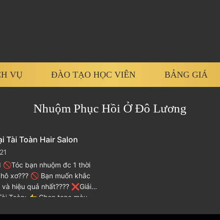
CH VỤ
ĐÀO TẠO HỌC VIÊN
BẢNG GIÁ
Nhuộm Phục Hồi Ở Đô Lương
i Tài Toàn Hair Salon
21
Tóc bạn nhuộm đc 1 thời
,khô xơ??? 🚫 Bạn muốn khắc
 và hiệu quả nhất???? ❌Giải
Tài Toàn: 👉 Chọn tone màu
ết hợp phục hồi chuyên sâu giúp
…]