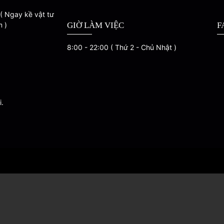
( Ngay kề vật tư
m )
GIỜ LÀM VIỆC
F
8:00 - 22:00 ( Thứ 2 - Chủ Nhật )
i.