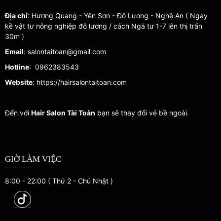
dù là khuôn mặt tròn hay dài, các cô gái
đều có thể […]
Địa chỉ
: Hương Quang - Yên Sơn - Đô Lương - Nghệ An ( Ngay
kề vật tư nông nghiệp đô lương / cách Ngã tư 1-7 lên thị trấn
30m )
Email
: salontaitoan@gmail.com
Hotline
: 0962383543
Website
: https://hairsalontaitoan.com
Đến với
Hair Salon Tài Toàn
bạn sẽ thay đổi vẻ bề ngoài.
GIỜ LÀM VIỆC
8:00 - 22:00 ( Thứ 2 - Chủ Nhật )